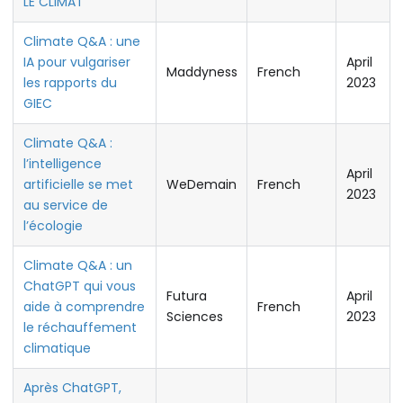
LE CLIMAT
Climate Q&A : une
IA pour vulgariser
April
Maddyness
French
les rapports du
2023
GIEC
Climate Q&A :
l’intelligence
April
artificielle se met
WeDemain
French
2023
au service de
l’écologie
Climate Q&A : un
ChatGPT qui vous
Futura
April
aide à comprendre
French
Sciences
2023
le réchauffement
climatique
Après ChatGPT,